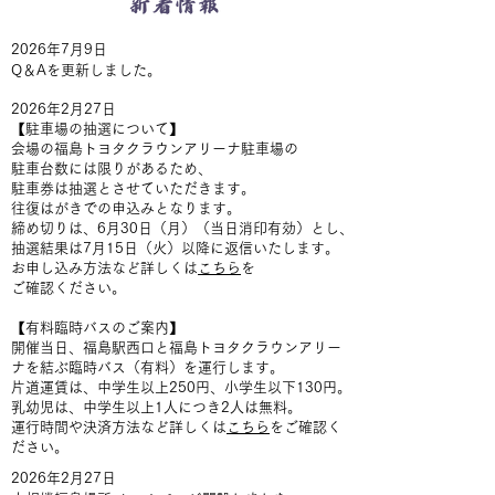
​2026年7月9日
​Q＆Aを更新しました。
​2026年2月27日
【駐車場の抽選について】
会場の福島トヨタクラウンアリーナ駐車場の
駐車台数には限りがあるため、
駐車券は抽選とさせていただきます。
往復はがきでの申込みとなります。
締め切りは、6月30日（月）（当日消印有効）とし、
抽選結果は7月15日（火）以降に返信いたします。
お申し込み方法など詳しくは
こちら
を
ご確認ください。
【有料臨時バスのご案内】
開催当日、福島駅西口と福島トヨタクラウンアリー
ナを結ぶ臨時バス（有料）を運行します。
片道運賃は、中学生以上250円、小学生以下130円。
乳幼児は、中学生以上1人につき2人は無料。
運行時間や決済方法など詳しくは
こちら
をご確認く
ださい。
​2026年2月27日