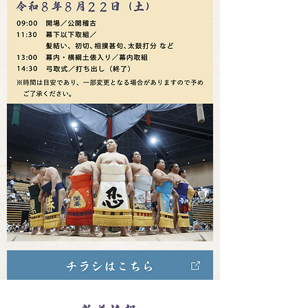
​大相撲
巡業